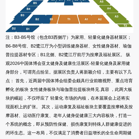
注：B3-B5号馆（包含B3西侧厅）为家用、轻量化健身器材展区；
B6-B8号馆、B2鹭江厅为小型训练健身器材、女性健身器材、瑜伽
普拉提器材专区；B1北侧、B2鹭江厅前厅为按摩及福祉展区。 纵
观2026中国体博会亚太健身及健康生活展区-轻量化健身及家用健
身部分，可谓亮点纷呈。据展区负责人蒋新颖介绍，主要有以下几
点： 首先，近两届中国体博会组委会颇具行业前瞻视野、重点培育
孵化 的板块 女性健身板块与瑜伽普拉提板块终见 真容 ，此两大板
块的崛起，不仅呼应了 轻量化 市场的内核，在本届展会上还将实
现面积上的扩张。 其次，运动康复及福祉板块主要覆盖按摩椅及按
摩器材、运动医疗康复、老年人健身促健康三大内容板块，打造一
个系统的概念，即从预防性保健、损伤康复到特殊人群健康促进的
闭环生态。这一布局，不仅满足了消费者日益增长的全生命周期健