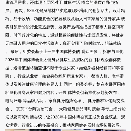
康管理需求，还体现了展区对于 健康生活 概念的深度诠释与拓
展。 再次，轻量化健身器材品类也展现出蓬勃的创新活力。设计精
巧、易于收纳、功能复合的轻器械以及融入日常家居的健身家具 或
将引领新阶段行业竞逐趋势。这类产品精准把握了都市人群空间有
限、时间碎片化的特点，通过极致的便捷性与场景适应性，将健身
无缝融入用户的日常生活轨迹，真正实现了 随时随地，想练就练
。 最后，组委会基于上一届中国体博会的 观众画像 ，拆解与量化
2026年中国体博会亚太健身及健康生活展区的新目标观众群体数
据，邀请范围将涵盖但不限于专业买家（如健身器材经销商和零售
商）、行业从业者（如健身教练和康复专家）、都市人群、老年群
体以及关注健康管理的各界人士 同时，组委会拟计划在本展区围绕
轻量化健身及家用健身内容，开展 体博会创新推优及趋势发布 、
电商评选 等品牌活动， 家庭健身趋势论坛 、 健身器材经销商交流
会 、 京东平台商贸招商会 、 天猫健身新品牌对接会 等专业细分论
坛以及商贸对接会议，让2026年中国体博会真正成为企业获益、观
众满意、行业进步的多赢盛会，推动家用健身器材市场拓展边界。