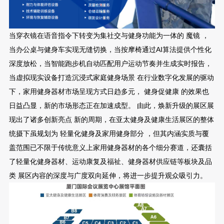
当穿衣镜在语音指令下转变为集社交与健身功能为一体的 魔镜 ，
当办公桌与健身车实现无缝切换，当按摩椅通过AI算法提供个性化
深度放松，当智能跑步机自动匹配用户运动节奏并生成实时报告，
当虚拟现实设备打造沉浸式家庭健身场景 在行业数字化发展的驱动
下，家用健身器材市场呈现方式日趋多元， 健身促健康 的效果也
日益凸显，新的市场形态正在加速成型。 由此，焕新升级的展区展
现出了诸多创新亮点 新的周期，在亚太健身及健康生活展区的整体
统摄下虽规划为 轻量化健身及家用健身部分 ，但其内涵实质与覆
盖范围已不限于传统意义上家用健身器材的各个细分赛道，还囊括
了轻量化健身器材、运动康复及福祉、健身器材供应链等板块及品
类 展区内容的深度与广度双向延伸，将进一步提升观众吸引力。