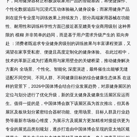
下，商用健身器材正积极汲取家用产品的智能基因，将便捷操作、
个性化数据追踪与沉浸式互动体验融入健身设备；而家用健身产品
则在提升专业度与训练效果上持续发力，部分高端家用器械在功能
性、耐用性和训练科学性方面已接近甚至媲美专业商用级别 这种界
限的 模糊 并非简单的趋同，而是基于用户需求升级产生的 双向奔
赴 ：消费者既追求专业健身房级别的训练效果与丰富课程资源，又
渴望在家享受私密、便捷且高度定制化的健身体验。 在此过程中，
技术的革新正成为打通商用与家用壁垒的关键桥梁，推动健身解决
方案向 全场景、个性化、智能化 深度演进，最终催生出能够无缝
适配不同空间、不同人群、不同健康目标的综合健康生态体系 在这
样的背景下，2026中国体博会结合行业发展趋势，对原健身展区的
定位与划分进行了优化升级，新的亚太健身及健康生活展区应运而
生。值得一提的是，中国体博会旗下该展区虽为首次推出，但其各
展区及板块划分紧密结合器材功能、使用场景、目标人群及行业趋
势等最新市场核心维度，为展示方及观展方更加精准对接提供更为
专业的展览品类别规划，逐步打造由中国体博会呈现的亚太地区规